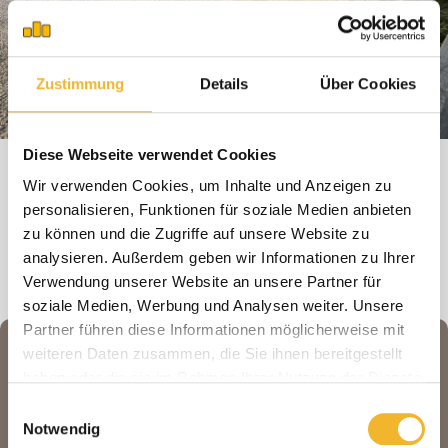
Alle Unterkünfte
Zustimmung
Details
Über Cookies
Diese Webseite verwendet Cookies
Wir verwenden Cookies, um Inhalte und Anzeigen zu
personalisieren, Funktionen für soziale Medien anbieten
zu können und die Zugriffe auf unsere Website zu
analysieren. Außerdem geben wir Informationen zu Ihrer
Verwendung unserer Website an unsere Partner für
soziale Medien, Werbung und Analysen weiter. Unsere
Partner führen diese Informationen möglicherweise mit
weiteren Daten zusammen, die Sie ihnen bereitgestellt
Fragen und Wünsche?
haben oder die sie im Rahmen Ihrer Nutzung der Dienste
gesammelt haben.
Einwilligungsauswahl
Telefon
Notwendig