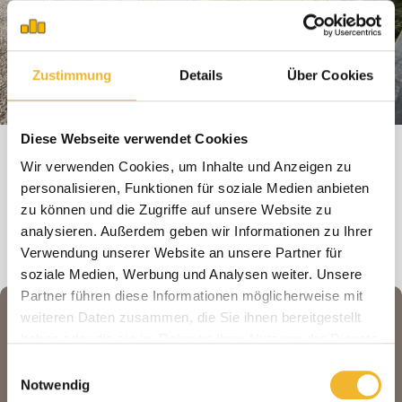
Alle Unterkünfte
Zustimmung
Details
Über Cookies
Diese Webseite verwendet Cookies
Wir verwenden Cookies, um Inhalte und Anzeigen zu
personalisieren, Funktionen für soziale Medien anbieten
zu können und die Zugriffe auf unsere Website zu
analysieren. Außerdem geben wir Informationen zu Ihrer
Verwendung unserer Website an unsere Partner für
soziale Medien, Werbung und Analysen weiter. Unsere
Partner führen diese Informationen möglicherweise mit
weiteren Daten zusammen, die Sie ihnen bereitgestellt
Fragen und Wünsche?
haben oder die sie im Rahmen Ihrer Nutzung der Dienste
gesammelt haben.
Einwilligungsauswahl
Telefon
Notwendig