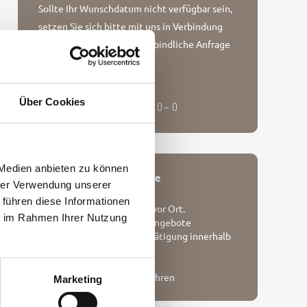
Sollte Ihr Wunschdatum nicht verfügbar sein,
setzen Sie sich bitte mit uns in Verbindung
oder stellen Sie eine unverbindliche Anfrage
Unverbindliche Anfrage
Rufen Sie uns gerne an!
Über Cookies
+ 49 (0) 4651 – 88 69 10 – 0
 Medien anbieten zu können
Unsere Buchungsvorteile
hrer Verwendung unserer
 führen diese Informationen
Persönliche Betreuung vor Ort.
ie im Rahmen Ihrer Nutzung
Bestpreisgarantie und Angebote
Sofortige Buchungsbestätigung innerhalb
von 24H
Persönlicher Service
Keine Kreditkartengebühren
Marketing