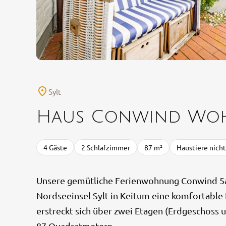
Sylt
Haus Conwind Wo
4 Gäste
2 Schlafzimmer
87 m²
Haustiere nicht
Unsere gemütliche Ferienwohnung Conwind 5a 
Nordseeinsel Sylt in Keitum eine komfortable
erstreckt sich über zwei Etagen (Erdgeschoss 
87 Quadratmetern.