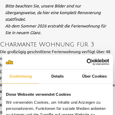
Bitte beachten Sie, unsere Bilder sind nur
übergangsweise, da hier eine komplett Renovierung
stattfindet.
Ab dem Sommer 2026 erstrahlt die Ferienwohnung für
Sie in neuem Glanz.
Charmante Wohnung für 3
Die großzügig geschnittene Ferienwohnung verfügt über 48
m² Wohnfläche , die sich über zwei Etagen verteilen. Es gibt
hier 2,5 Zimmer und insgesamt drei Schlaf Möglichkeiten ( 1
Doppelbett und ein Einzelbett) und ist damit ideal für kleine
Zustimmung
Details
Über Cookies
Familien, Paare oder Einzelreisende . Der offen gestaltete
Wohnbereich verbindet eine moderne, komplett ausgestattete
Küche mit Induktionsherd, Backofen, Mikrowelle,
Diese Webseite verwendet Cookies
Geschirrspülmaschine, Kühlschrank mit Gefrierfach,
Wir verwenden Cookies, um Inhalte und Anzeigen zu
Kaffeemaschine, Wasserkocher und Toaster mit einem
personalisieren, Funktionen für soziale Medien anbieten
gemütlichen Ess- und Wohnbereich. Hier können Sie
zu können und die Zugriffe auf unsere Website zu