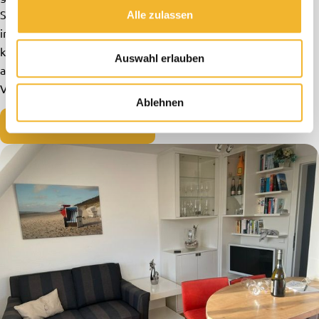
Sonnenliegen oder im eigenen Strandkorb und lassen den Tag
Alle zulassen
in stimmungsvollem Ambiente ausklingen. Ihr Fahrzeug
können Sie kostenfrei auf dem dazugehörigen Parkplatz
Auswahl erlauben
abstellen. Ein Fahrradschuppen steht Ihnen ebenso zur
Verfügung.
Ablehnen
Hier gehts zu Lütt Mööv