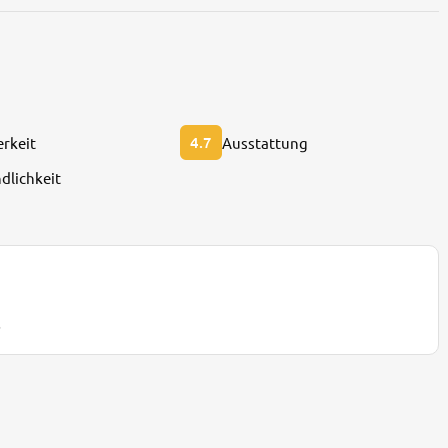
4.7
rkeit
Ausstattung
dlichkeit
6