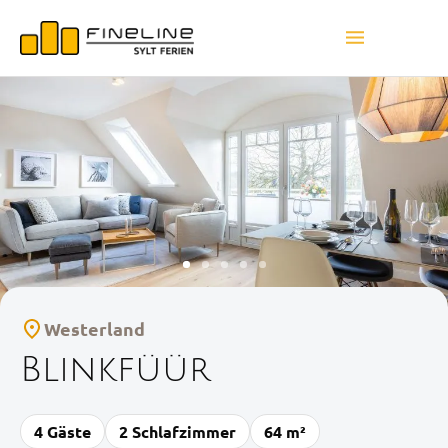
Westerland
Blinkfüür
4 Gäste
2 Schlafzimmer
64 m²