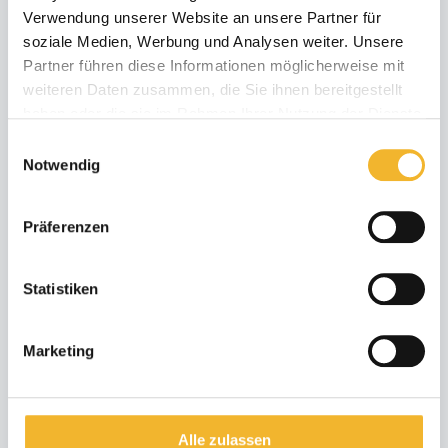
Last Minute 20 % Anreise in
Verwendung unserer Website an unsere Partner für
soziale Medien, Werbung und Analysen weiter. Unsere
spätestens 21 Tagen (min.4
Partner führen diese Informationen möglicherweise mit
ÜN)
weiteren Daten zusammen, die Sie ihnen bereitgestellt
05.08.26 - 31.08.26
haben oder die sie im Rahmen Ihrer Nutzung der Dienste
min. 4 Nächte
gesammelt haben.
Einwilligungsauswahl
Anreise in spätestens 0
Notwendig
Tagen
Präferenzen
Weitere Angebote zeigen
Statistiken
6 Bewertungen
Marketing
Alle zulassen