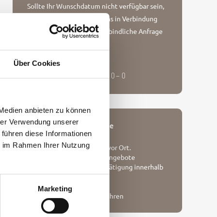
Sollte Ihr Wunschdatum nicht verfügbar sein,
setzen Sie sich bitte mit uns in Verbindung
oder stellen Sie eine unverbindliche Anfrage
Unverbindliche Anfrage
Rufen Sie uns gerne an!
Über Cookies
+ 49 (0) 4651 – 88 69 10 – 0
 Medien anbieten zu können
hrer Verwendung unserer
Unsere Buchungsvorteile
 führen diese Informationen
ie im Rahmen Ihrer Nutzung
Persönliche Betreuung vor Ort.
Bestpreisgarantie und Angebote
Sofortige Buchungsbestätigung innerhalb
von 24H
Persönlicher Service
Marketing
Keine Kreditkartengebühren