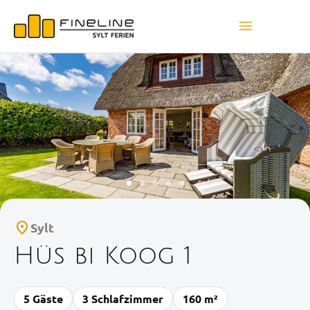
Sylt
Hüs bi Koog 1
5 Gäste
3 Schlafzimmer
160 m²