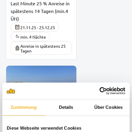
Last Minute 25 % Anreise in
spätestens 14 Tagen (min.4
ÜN)
21.11.25 - 25.12.25
min. 4 Nächte
Anreise in spätestens 25
Tagen
Zustimmung
Details
Über Cookies
Sylter Sommergenuß
Diese Webseite verwendet Cookies
28.06.26 - 12.09.26