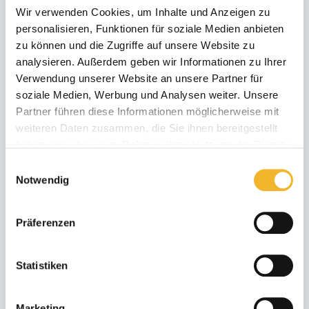
Wir verwenden Cookies, um Inhalte und Anzeigen zu
min. 7 Nächte
personalisieren, Funktionen für soziale Medien anbieten
zu können und die Zugriffe auf unsere Website zu
analysieren. Außerdem geben wir Informationen zu Ihrer
Verwendung unserer Website an unsere Partner für
soziale Medien, Werbung und Analysen weiter. Unsere
Partner führen diese Informationen möglicherweise mit
weiteren Daten zusammen, die Sie ihnen bereitgestellt
haben oder die sie im Rahmen Ihrer Nutzung der Dienste
gesammelt haben.
Einwilligungsauswahl
Last Minute 30 %
Notwendig
15.07.26 - 31.07.26
Präferenzen
min. 4 Nächte
Anreise in spätestens 14
Tagen
Statistiken
Weitere Angebote zeigen
Marketing