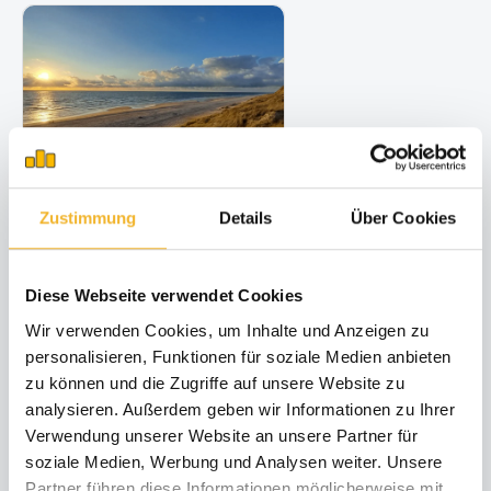
14 Tage bleiben, 11 bezahlen
Zustimmung
Details
Über Cookies
04.11.28 - 23.12.28
min. 14 Nächte
Diese Webseite verwendet Cookies
Wir verwenden Cookies, um Inhalte und Anzeigen zu
personalisieren, Funktionen für soziale Medien anbieten
zu können und die Zugriffe auf unsere Website zu
analysieren. Außerdem geben wir Informationen zu Ihrer
Verwendung unserer Website an unsere Partner für
soziale Medien, Werbung und Analysen weiter. Unsere
Partner führen diese Informationen möglicherweise mit