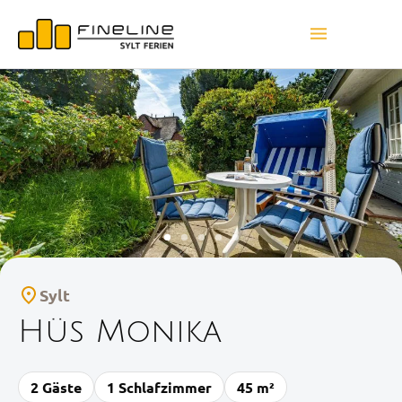
Sylt
Hüs Monika
2 Gäste
1 Schlafzimmer
45 m²