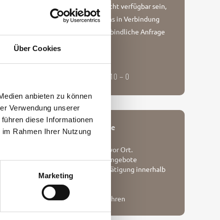
Sollte Ihr Wunschdatum nicht verfügbar sein,
setzen Sie sich bitte mit uns in Verbindung
oder stellen Sie eine unverbindliche Anfrage
Über Cookies
Unverbindliche Anfrage
Rufen Sie uns gerne an!
+ 49 (0) 4651 – 88 69 10 – 0
 Medien anbieten zu können
hrer Verwendung unserer
 führen diese Informationen
Unsere Buchungsvorteile
ie im Rahmen Ihrer Nutzung
Persönliche Betreuung vor Ort.
Bestpreisgarantie und Angebote
Sofortige Buchungsbestätigung innerhalb
Marketing
von 24H
Persönlicher Service
Keine Kreditkartengebühren