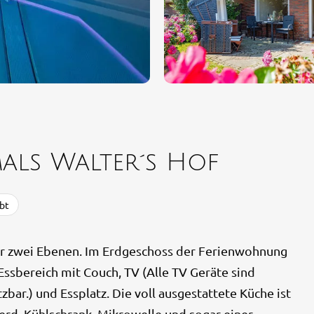
ls Walter´s Hof
bt
er zwei Ebenen. Im Erdgeschoss der Ferienwohnung
Essbereich mit Couch, TV (Alle TV Geräte sind
bar.) und Essplatz. Die voll ausgestattete Küche ist
d, Kühlschrank, Mikrowelle und sogar einer...