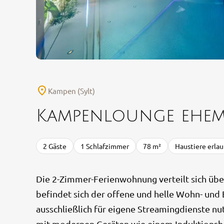
Kampen (Sylt)
Kampenlounge ehema
2 Gäste
1 Schlafzimmer
78 m²
Haustiere erlau
Die 2-Zimmer-Ferienwohnung verteilt sich üb
befindet sich der offene und helle Wohn- und 
ausschließlich für eigene Streamingdienste nutz
mit modernen Geräten wie einem Induktionsher