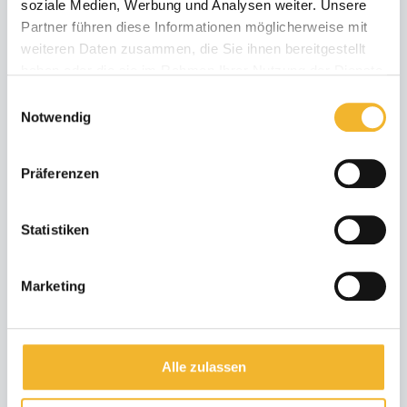
soziale Medien, Werbung und Analysen weiter. Unsere
Partner führen diese Informationen möglicherweise mit
14 Tage bleiben, 11 bezahlen
weiteren Daten zusammen, die Sie ihnen bereitgestellt
04.11.28 - 23.12.28
haben oder die sie im Rahmen Ihrer Nutzung der Dienste
gesammelt haben.
min. 14 Nächte
Einwilligungsauswahl
Notwendig
Weitere Angebote zeigen
Präferenzen
Statistiken
16 Bewertungen
Marketing
Alle zulassen