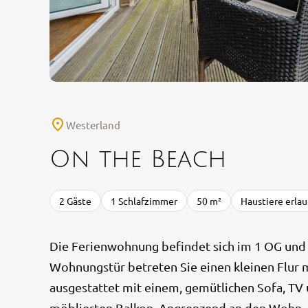
Westerland
On the Beach
2 Gäste
1 Schlafzimmer
50 m²
Haustiere erlau
Die Ferienwohnung befindet sich im 1 OG und i
Wohnungstür betreten Sie einen kleinen Flur 
ausgestattet mit einem, gemütlichen Sofa, TV u
möblierten Balkon. Angrenzend an den Wohn- U