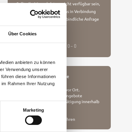
Sollte Ihr Wunschdatum nicht verfügbar sein,
setzen Sie sich bitte mit uns in Verbindung
oder stellen Sie eine unverbindliche Anfrage
Unverbindliche Anfrage
Über Cookies
Rufen Sie uns gerne an!
+ 49 (0) 4651 – 88 69 10 – 0
 Medien anbieten zu können
hrer Verwendung unserer
Unsere Buchungsvorteile
 führen diese Informationen
ie im Rahmen Ihrer Nutzung
Persönliche Betreuung vor Ort.
Bestpreisgarantie und Angebote
Sofortige Buchungsbestätigung innerhalb
von 24H
Marketing
Persönlicher Service
Keine Kreditkartengebühren