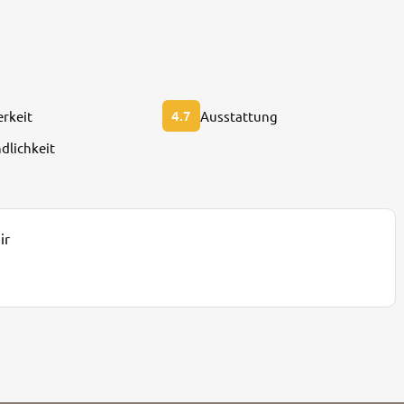
4.7
rkeit
Ausstattung
dlichkeit
ir