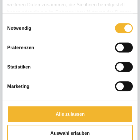
weiteren Daten zusammen, die Sie ihnen bereitgestellt
min. 14 Nächte
haben oder die sie im Rahmen Ihrer Nutzung der Dienste
gesammelt haben.
Einwilligungsauswahl
Notwendig
Weitere Angebote zeigen
Präferenzen
26 Bewertungen
Statistiken
Marketing
Alle zulassen
Auswahl erlauben