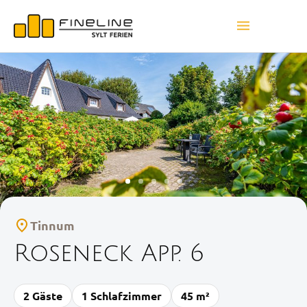
Tinnum
Roseneck App. 6
2 Gäste
1 Schlafzimmer
45 m²