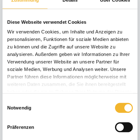
Diese Webseite verwendet Cookies
7 Tage bleiben, 6 bezahlen
Wir verwenden Cookies, um Inhalte und Anzeigen zu
04.11.28 - 23.12.28
personalisieren, Funktionen für soziale Medien anbieten
zu können und die Zugriffe auf unsere Website zu
min. 7 Nächte
analysieren. Außerdem geben wir Informationen zu Ihrer
Verwendung unserer Website an unsere Partner für
soziale Medien, Werbung und Analysen weiter. Unsere
Partner führen diese Informationen möglicherweise mit
30 Bewertungen
weiteren Daten zusammen, die Sie ihnen bereitgestellt
haben oder die sie im Rahmen Ihrer Nutzung der Dienste
gesammelt haben.
Einwilligungsauswahl
Notwendig
Präferenzen