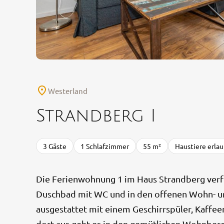
Westerland
Strandberg I
3 Gäste
1 Schlafzimmer
55 m²
Haustiere erlau
Die Ferienwohnung 1 im Haus Strandberg verfü
Duschbad mit WC und in den offenen Wohn- und
ausgestattet mit einem Geschirrspüler, Kaffe
dort aus geht es in den gemütlichen Wohnberei