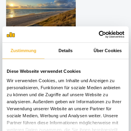
14 Tage bleiben, 11 bezahlen
04.11.28 - 23.12.28
Zustimmung
Details
Über Cookies
min. 14 Nächte
Diese Webseite verwendet Cookies
Wir verwenden Cookies, um Inhalte und Anzeigen zu
personalisieren, Funktionen für soziale Medien anbieten
zu können und die Zugriffe auf unsere Website zu
analysieren. Außerdem geben wir Informationen zu Ihrer
Verwendung unserer Website an unsere Partner für
soziale Medien, Werbung und Analysen weiter. Unsere
Partner führen diese Informationen möglicherweise mit
7 Tage bleiben, 6 bezahlen
weiteren Daten zusammen, die Sie ihnen bereitgestellt